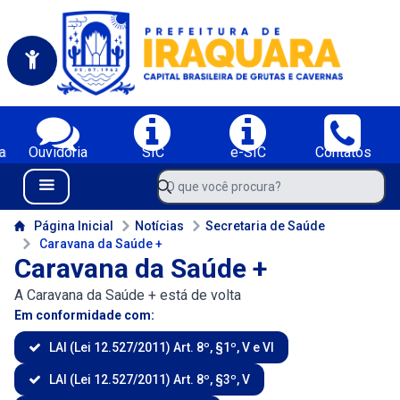
Portal da Prefeitura Municipal de Iraquara-BA
Serviços da Prefeitura Municipal de Iraquara-BA;
a
Ouvidoria
SIC
e-SIC
Contatos
Navegue pelo portal da Prefeitura de Iraquara-BA
O que você procura?
Menu Bar
Conteúdo da Prefeitura de Iraquara-BA
Página Inicial
Notícias
Secretaria de Saúde
Caravana da Saúde +
Caravana da Saúde +
A Caravana da Saúde + está de volta
Em conformidade com:
LAI (Lei 12.527/2011) Art. 8º, §1º, V e VI
LAI (Lei 12.527/2011) Art. 8º, §3º, V