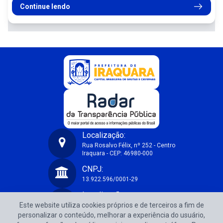
Continue lendo
Localização:
Rua Rosalvo Félix, nº 252 - Centro
Iraquara - CEP: 46980-000
Prefeitura Municipal de Iraquara-BA
CNPJ:
13.922.596/0001-29
Localização:
Este website utiliza cookies próprios e de terceiros a fim de
Rua Rosalvo Félix, nº 252 - Centro
Iraquara - CEP: 46980-000
personalizar o conteúdo, melhorar a experiência do usuário,