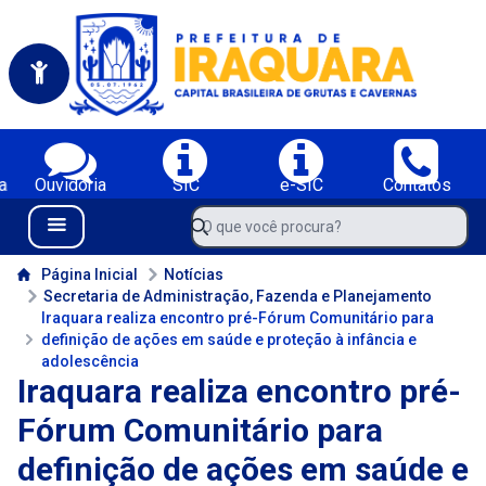
Portal da Prefeitura Municipal de Iraquara-BA
Serviços da Prefeitura Municipal de Iraquara-BA;
a
Ouvidoria
SIC
e-SIC
Contatos
Navegue pelo portal da Prefeitura de Iraquara-BA
O que você procura?
Menu Bar
Conteúdo da Prefeitura de Iraquara-BA
Página Inicial
Notícias
Secretaria de Administração, Fazenda e Planejamento
Iraquara realiza encontro pré-Fórum Comunitário para
definição de ações em saúde e proteção à infância e
adolescência
Iraquara realiza encontro pré-
Fórum Comunitário para
definição de ações em saúde e